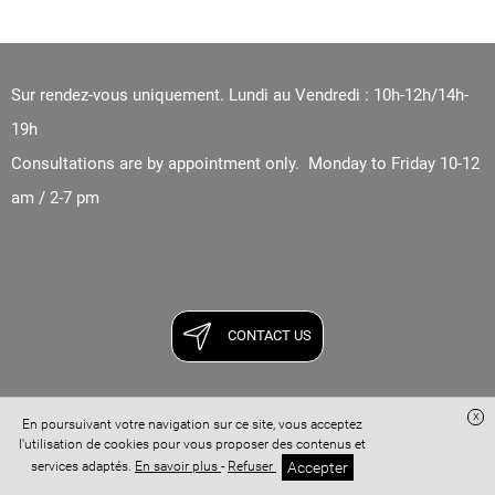
Sur rendez-vous uniquement. Lundi au Vendredi : 10h-12h/14h-
19h
Consultations are by appointment only. Monday to Friday 10-12
am / 2-7 pm
CONTACT US
x
En poursuivant votre navigation sur ce site, vous acceptez
l'utilisation de cookies pour vous proposer des contenus et
Site réalisé avec
Digital Avocat
Accepter
services adaptés.
En savoir plus
-
Refuser
Confidentialité
Conditions Générales de Vente
Mentions légales